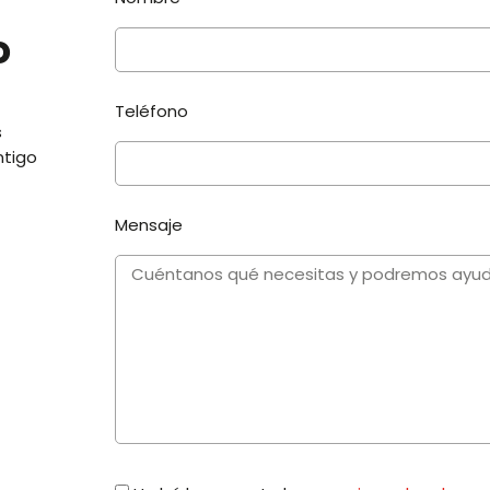
o
Teléfono
s
ntigo
Mensaje