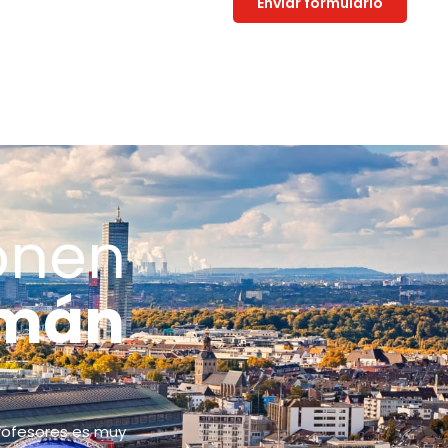
Enviar formulario
onen
emán
profesores es muy