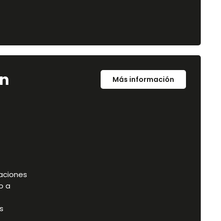
ón
Más información
taciones
o a
s