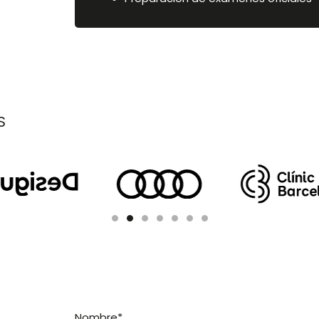
S
Nombre*