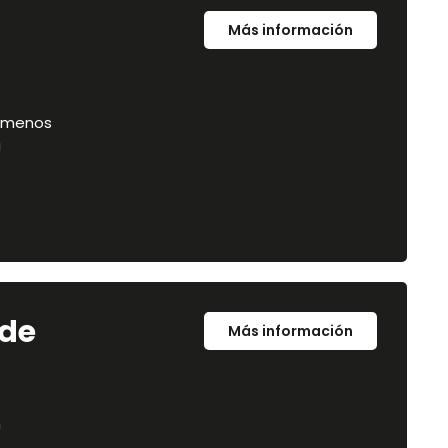
Más información
o menos
a
 de
Más información
n