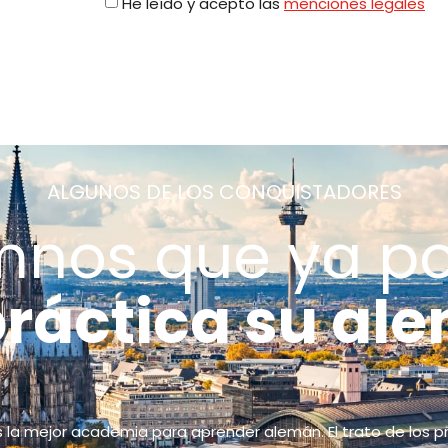
He leído y acepto las
menciones legales
ALGUNOS DE LOS CONQUISTADORES
mnos que ya p
práctica su al
s la mejor academia para aprender alemán. El trato de los 