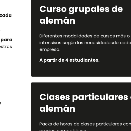
Curso grupales de
izada
alemán
c
.
Diferentes modalidades de cursos más 
 para
intensivos según las necesidadesde cad
stros
empresa.
l
A partir de 4 estudiantes.
.
Clases particulares
s
alemán
Packs de horas de clases particulares co
precios competitivos.