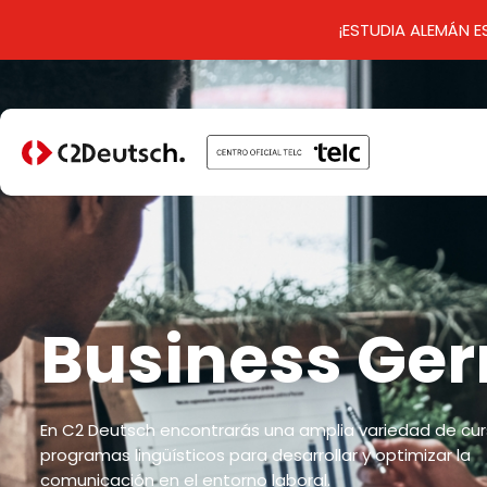
¡ESTUDIA ALEMÁN 
Business Ge
En C2 Deutsch encontrarás una amplia variedad de cur
programas lingüísticos para desarrollar y optimizar la
comunicación en el entorno laboral.