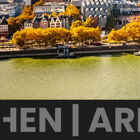
cercano y te hab
momento.
ARBEIT |