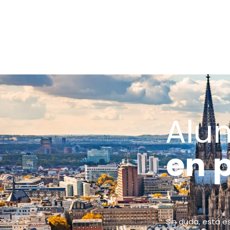
Alu
en 
Sin duda, esta e