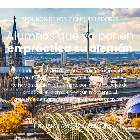
ALGUNOS DE LOS CONQUISTADORES
Alumnos que ya ponen
en práctica su alemán
Sin duda, esta es la mejor academia para aprender
alemán. El trato de los profesores es muy cercano y
te hablan en alemán siempre, por lo que no dejas de
practicar el idioma en ningún momento. El
ambiente de trabajo es genial y las clases son muy
productivas.
HICHAM TAMSSRFT ALAOUI