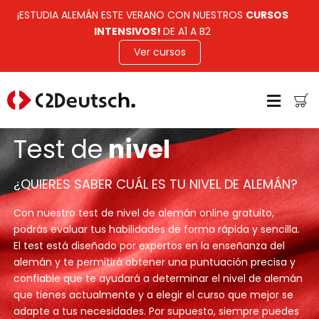
¡ESTUDIA ALEMÁN ESTE VERANO CON NUESTROS
CURSOS
INTENSIVOS!
DE A1 A B2
Ver cursos
Test de
nivel
¿QUIERES SABER CUÁL ES TU NIVEL DE ALEMÁN?
Con nuestro test de nivel de alemán online gratuito,
podrás evaluar tus habilidades de forma rápida y sencilla.
El test está diseñado por expertos en la enseñanza del
alemán y te permitirá obtener una puntuación precisa y
confiable que te ayudará a determinar el nivel de alemán
que tienes actualmente y a elegir el curso que mejor se
adapte a tus necesidades. Por supuesto, siempre puedes