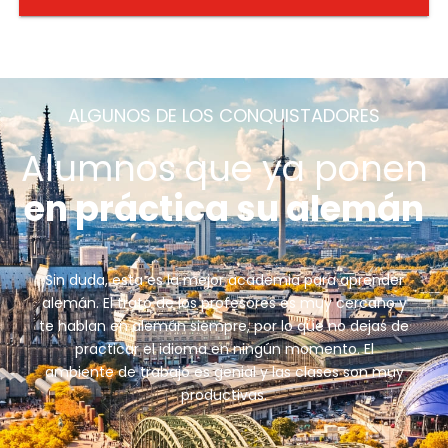
ALGUNOS DE LOS CONQUISTADORES
Alumnos que ya ponen
en práctica su alemán
Sin duda, esta es la mejor academia para aprender
alemán. El trato de los profesores es muy cercano y
te hablan en alemán siempre, por lo que no dejas de
practicar el idioma en ningún momento. El
ambiente de trabajo es genial y las clases son muy
productivas.