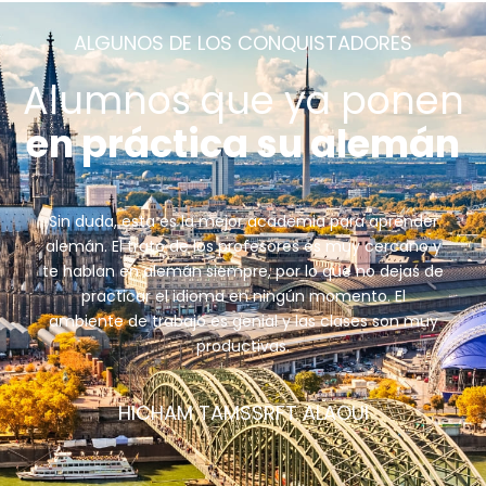
ALGUNOS DE LOS CONQUISTADORES
Alumnos que ya ponen
en práctica su alemán
Sin duda, esta es la mejor academia para aprender
alemán. El trato de los profesores es muy cercano y
te hablan en alemán siempre, por lo que no dejas de
practicar el idioma en ningún momento. El
ambiente de trabajo es genial y las clases son muy
productivas.
HICHAM TAMSSRFT ALAOUI