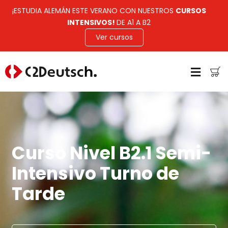
¡ESTUDIA ALEMÁN ESTE VERANO CON NUESTROS
CURSOS
INTENSIVOS!
DE A1 A B2
Ver cursos
Curso Nivel B2.1 Semi-
Intensivo Turno de
Tarde