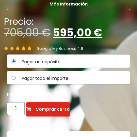
Más información
Precio:
705,00
€
595,00
€
Google My Business 4,9





Pagar un depósito
Pagar todo el importe
Pagar un depósito de
50%
Comprar curso