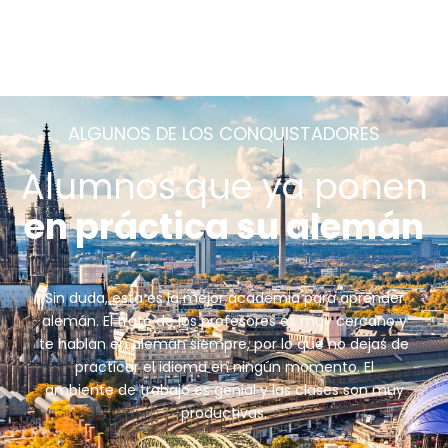
ALGUNOS DE LOS CONQUISTADORES
Alumnos que ya ponen
en práctica su alemán
Sin duda, esta es la mejor academia para aprender
alemán. El trato de los profesores es muy cercano y
te hablan en alemán siempre, por lo que no dejas de
practicar el idioma en ningún momento. El
ambiente de trabajo es genial y las clases son muy
productivas.