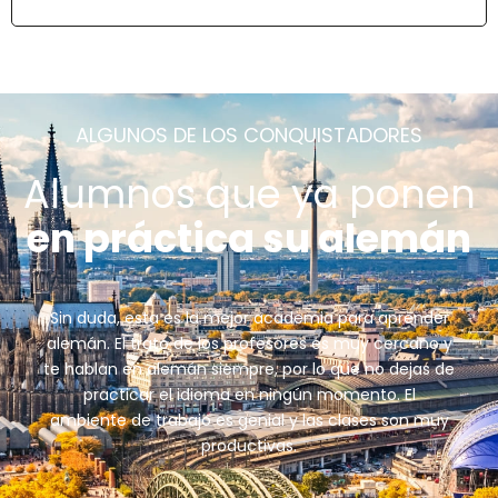
ALGUNOS DE LOS CONQUISTADORES
Alumnos que ya ponen
en práctica su alemán
Sin duda, esta es la mejor academia para aprender
alemán. El trato de los profesores es muy cercano y
te hablan en alemán siempre, por lo que no dejas de
practicar el idioma en ningún momento. El
ambiente de trabajo es genial y las clases son muy
productivas.