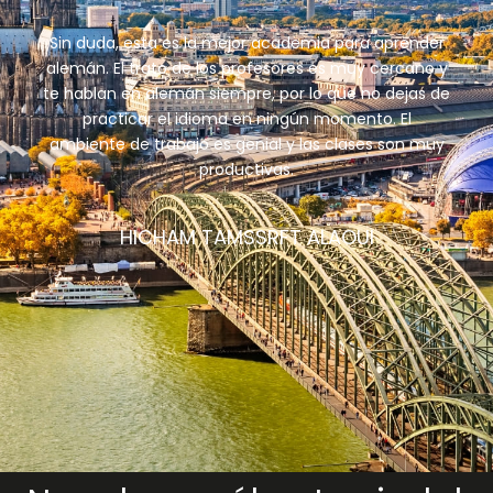
Sin duda, esta es la mejor academia para aprender
alemán. El trato de los profesores es muy cercano y
te hablan en alemán siempre, por lo que no dejas de
practicar el idioma en ningún momento. El
ambiente de trabajo es genial y las clases son muy
productivas.
HICHAM TAMSSRFT ALAOUI