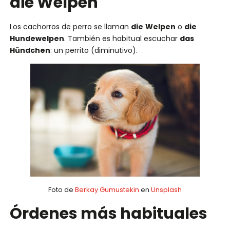
die Welpen
Los cachorros de perro se llaman
die
Welpen
o
die
Hundewelpen
. También es habitual escuchar
das
Hündchen
: un perrito (diminutivo).
Foto de
Berkay Gumustekin
en
Unsplash
Órdenes más habituales