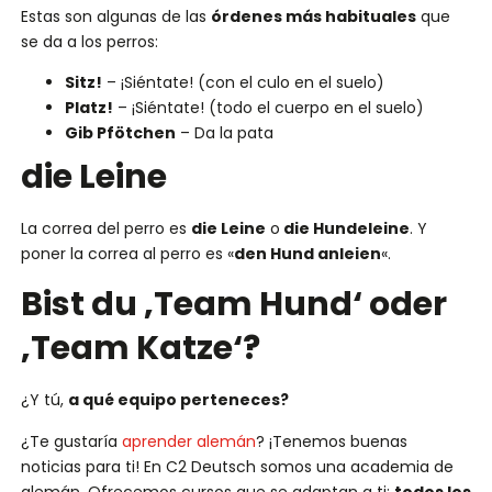
Estas son algunas de las
órdenes más habituales
que
se da a los perros:
Sitz!
– ¡Siéntate! (con el culo en el suelo)
Platz!
– ¡Siéntate! (todo el cuerpo en el suelo)
Gib Pfötchen
– Da la pata
die Leine
La correa del perro es
die Leine
o
die Hundeleine
. Y
poner la correa al perro es «
den Hund anleien
«.
Bist du ‚Team Hund‘ oder
‚Team Katze‘?
¿Y tú,
a qué equipo perteneces?
¿Te gustaría
aprender alemán
? ¡Tenemos buenas
noticias para ti! En C2 Deutsch somos una academia de
alemán. Ofrecemos cursos que se adaptan a ti:
todos los