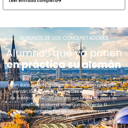
Leer entrada completa
ALGUNOS DE LOS CONQUISTADORES
Alumnos que ya ponen
en práctica su alemán
Sin duda, esta es la mejor academia para aprender
alemán. El trato de los profesores es muy cercano y
te hablan en alemán siempre, por lo que no dejas de
practicar el idioma en ningún momento. El
ambiente de trabajo es genial y las clases son muy
productivas.